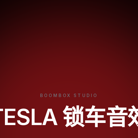
BOOMBOX STUDIO
TESLA 锁车音